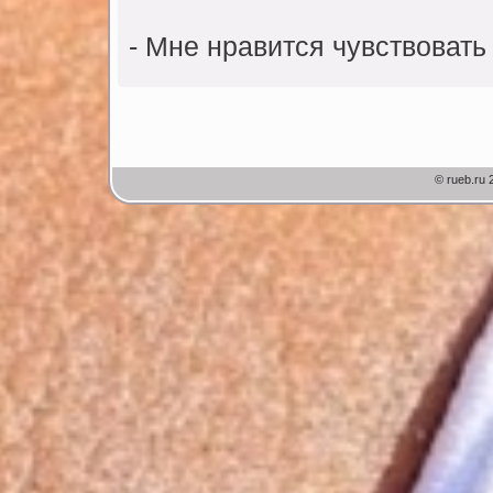
- Мне нравится чyвствовать 
© rueb.ru 