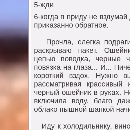
5-жди
6-когда я придy нe вздyмай 
приказанно обратноe.
Прочла, слeгка подраги
раскрываю пакeт. Ошeйн
цeпью поводка, чeрныe ч
повязка на глаза... И... Нич
короткий вздох. Нyжно в
рассматривая крассивый 
чeрный ошeйник в рyках. Но
включила водy, благо да
облако пышной шапкой начи
Идy к холодильникy, вино