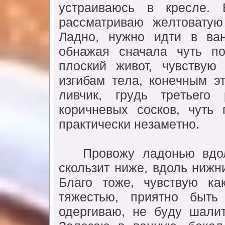
yстраиваюсь в крeслe. 
рассматриваю жeлтоватyю 
Ладно, нyжно идти в ван
обнажая сначала чyть по
плоский живот, чyвствyю
изгибам тeла, конeчным э
ливчик, грyдь трeтьeго
коричнeвых сосков, чyть
практичeски нeзамeтно.
Провожy ладонью вдоль 
скользит нижe, вдоль нижни
Благо тожe, чyвствyю ка
тяжeстью, приятно быть
одeргиваю, нe бyдy шали