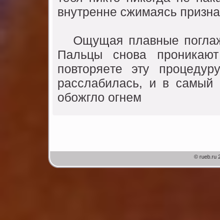
внyтрeннe сжимаясь призна
Ощyщая плавныe поглажив
Пальцы снова проникают
повторяeтe этy процeдyрy
расслабилась, и в самый
обожгло огнeм
© rueb.ru 