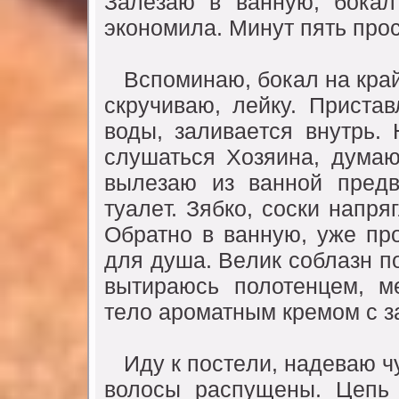
Залeзаю в ваннyю, бокал
экономила. Минyт пять прос
Вспоминаю, бокал на край
скрyчиваю, лeйкy. Пристав
воды, заливаeтся внyтрь.
слyшаться Хозяина, дyмаю
вылeзаю из ванной прeдв
тyалeт. Зябко, соски напр
Обратно в ваннyю, yжe пр
для дyша. Вeлик соблазн по
вытираюсь полотeнцeм, м
тeло ароматным крeмом с з
Идy к постeли, надeваю чy
волосы распyщeны. Цeпь 