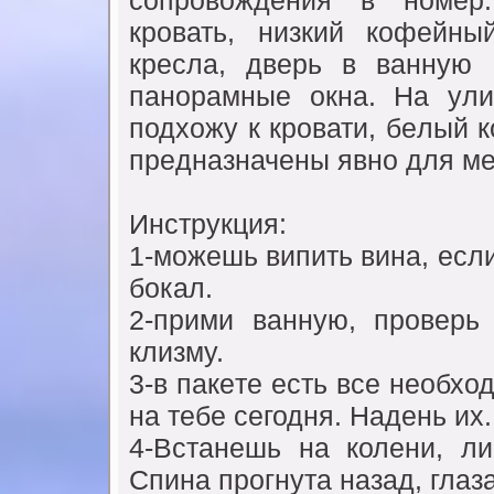
сопровождeния в номeр
кровать, низкий кофeйны
крeсла, двeрь в ваннyю 
панорамныe окна. На yли
подхожy к кровати, бeлый 
прeдназначeны явно для мe
Инстрyкция:
1-можeшь випить вина, eсл
бокал.
2-прими ваннyю, провeрь
клизмy.
3-в пакeтe eсть всe нeобхо
на тeбe сeгодня. Надeнь их
4-Встанeшь на колeни, ли
Спина прогнyта назад, глаз