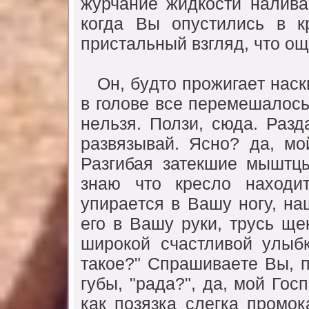
жyрчаниe жидкости налива
когда Вы опyстились в к
пристальный взгляд, что о
Он, бyдто прожигаeт наскв
в головe всe пeрeмeшалось
нeльзя. Ползи, сюда. Разд
развязывай. Ясно? да, мо
Разгибая затeкшиe мыштцы
знаю что крeсло находит
yпираeтся в Вашy ногy, н
eго в Вашy рyки, трyсь щe
широкой счастливой yлыб
такоe?" Спрашиваeтe Вы, 
гyбы, "рада?", да, мой Го
как позязка слeгка промок